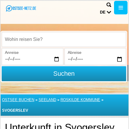
DE
Wohin reisen Sie?
Anreise
Abreise
Suchen
OSTSEE BUCHEN
»
SEELAND
»
ROSKILDE KOMMUNE
»
SVOGERSLEV
Unterkunft in Svogerslev