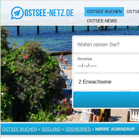
OSTSEE BUCHEN
OSTS
OSTSEE-NEWS
Wohin reisen Sie?
Anreise
OSTSEE BUCHEN
»
SEELAND
»
ODSHERRED
»
NØRRE ASMINDRUP