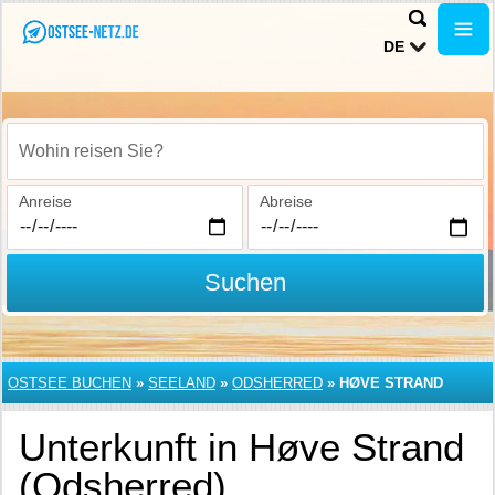
DE
Wohin reisen Sie?
Anreise
Abreise
Suchen
OSTSEE BUCHEN
»
SEELAND
»
ODSHERRED
»
HØVE STRAND
Unterkunft in Høve Strand
(Odsherred)