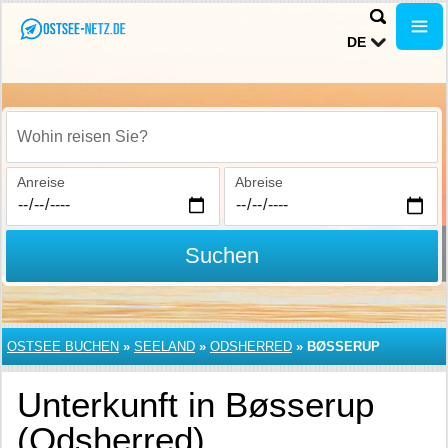
DE
Wohin reisen Sie?
Anreise
Abreise
Suchen
OSTSEE BUCHEN
»
SEELAND
»
ODSHERRED
»
BØSSERUP
Unterkunft in Bøsserup
(Odsherred)