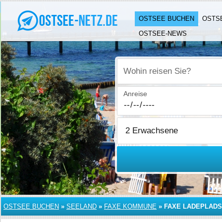
OSTSEE BUCHEN
OSTS
OSTSEE-NEWS
Wohin reisen Sie?
Anreise
OSTSEE BUCHEN
»
SEELAND
»
FAXE KOMMUNE
»
FAXE LADEPLADS