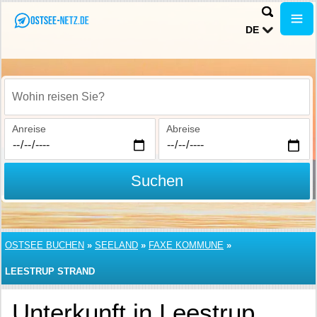
DE
Wohin reisen Sie?
Anreise
Abreise
Suchen
OSTSEE BUCHEN
»
SEELAND
»
FAXE KOMMUNE
»
LEESTRUP STRAND
Unterkunft in Leestrup