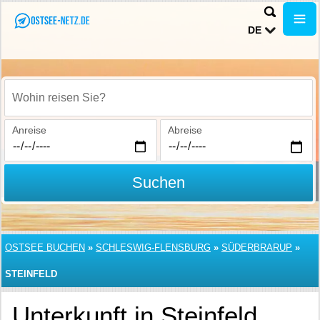
DE
Wohin reisen Sie?
Anreise
Abreise
Suchen
OSTSEE BUCHEN
»
SCHLESWIG-FLENSBURG
»
SÜDERBRARUP
»
STEINFELD
Unterkunft in Steinfeld