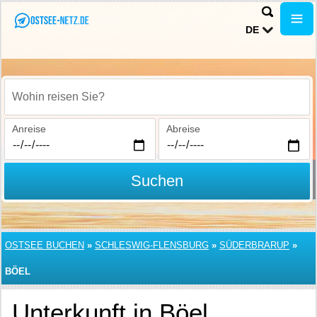
DE
Wohin reisen Sie?
Anreise
Abreise
Suchen
OSTSEE BUCHEN
»
SCHLESWIG-FLENSBURG
»
SÜDERBRARUP
»
BÖEL
Unterkunft in Böel