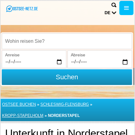
DE
Wohin reisen Sie?
Anreise
Abreise
Suchen
OSTSEE BUCHEN
»
SCHLESWIG-FLENSBURG
»
KROPP-STAPELHOLM
»
NORDERSTAPEL
Unterkunft in Norderstapel