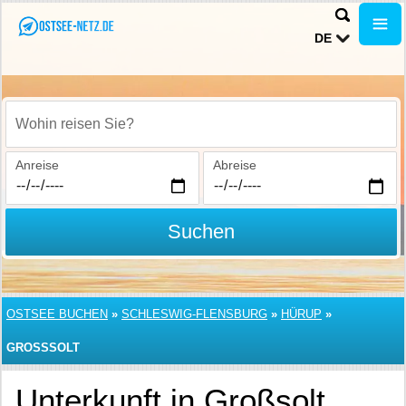
DE
Wohin reisen Sie?
Anreise
Abreise
Suchen
OSTSEE BUCHEN
»
SCHLESWIG-FLENSBURG
»
HÜRUP
»
GROSSSOLT
Unterkunft in Großsolt