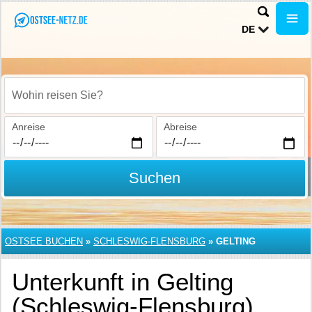
DE
Wohin reisen Sie?
Anreise
Abreise
Suchen
OSTSEE BUCHEN
»
SCHLESWIG-FLENSBURG
»
GELTING
Unterkunft in Gelting
(Schleswig-Flensburg)