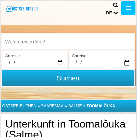
DE
Wohin reisen Sie?
Anreise
Abreise
Suchen
OSTSEE BUCHEN
»
SAAREMAA
»
SALME
»
TOOMALÕUKA
Unterkunft in Toomalõuka
(Salme)