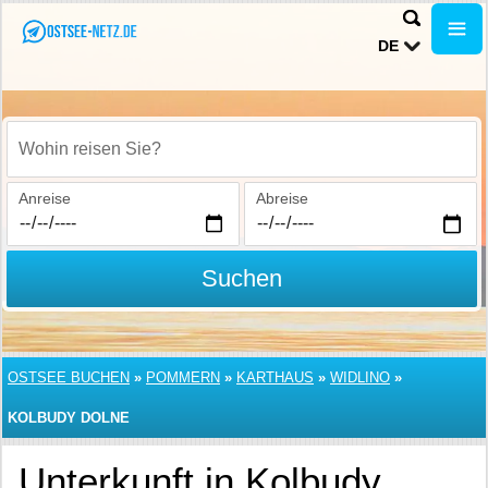
DE
Wohin reisen Sie?
Anreise
Abreise
Suchen
OSTSEE BUCHEN
»
POMMERN
»
KARTHAUS
»
WIDLINO
»
KOLBUDY DOLNE
Unterkunft in Kolbudy