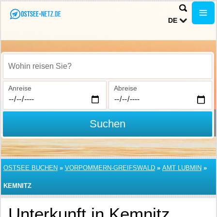
DE
Wohin reisen Sie?
Anreise
Abreise
Suchen
OSTSEE BUCHEN
»
VORPOMMERN-GREIFSWALD
»
AMT LUBMIN
»
KEMNITZ
Unterkunft in Kemnitz