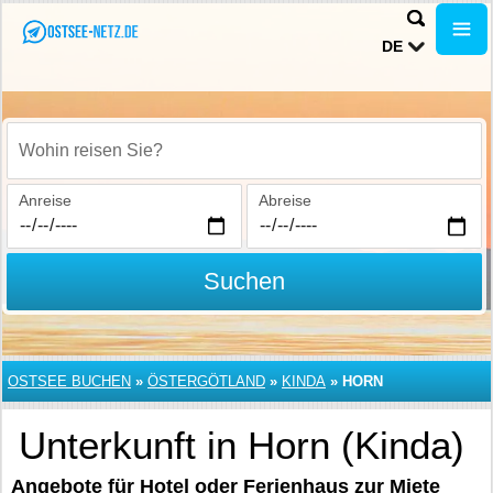
DE
Wohin reisen Sie?
Anreise
Abreise
Suchen
OSTSEE BUCHEN
»
ÖSTERGÖTLAND
»
KINDA
»
HORN
Unterkunft in Horn (Kinda)
Angebote für Hotel oder Ferienhaus zur Miete