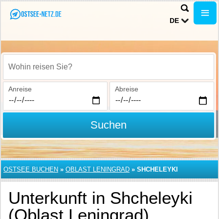
DE
Wohin reisen Sie?
Anreise
Abreise
Suchen
OSTSEE BUCHEN
»
OBLAST LENINGRAD
»
SHCHELEYKI
Unterkunft in Shcheleyki
(Oblast Leningrad)