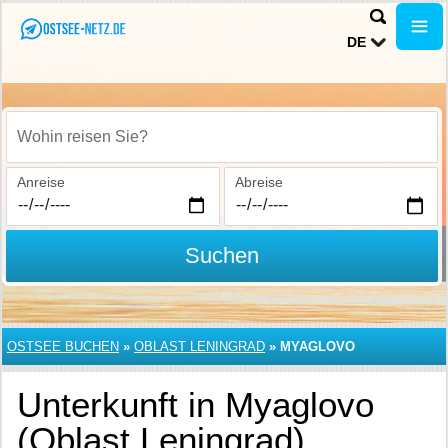
DE
Wohin reisen Sie?
Anreise
Abreise
Suchen
OSTSEE BUCHEN
»
OBLAST LENINGRAD
»
MYAGLOVO
Unterkunft in Myaglovo
(Oblast Leningrad)