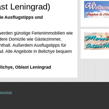
ast Leningrad)
ie Ausflugstipps und
 werden günstige Ferienimmobilien wie
dere Domizile wie Gästezimmer,
thalt. Außerdem Ausflugstipps für
rad. Alle Angebote in Belichye bequem
elichye, Oblast Leningrad
enschutz