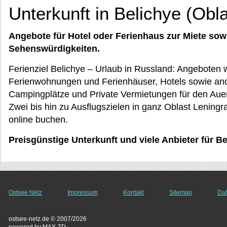
Unterkunft in Belichye (Obl
Angebote für Hotel oder Ferienhaus zur Miete sow
Sehenswürdigkeiten.
Ferienziel Belichye – Urlaub in Russland: Angeboten
Ferienwohnungen und Ferienhäuser, Hotels sowie an
Campingplätze und Private Vermietungen für den Auen
Zwei bis hin zu Ausflugszielen in ganz Oblast Lening
online buchen.
Preisgünstige Unterkunft und viele Anbieter für B
Ostsee Netz
Impressum
Kontakt
Sitemap
Dat
ostsee-netz.de © 2007/2026