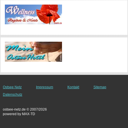
Ostsee Netz
Impressum
Kontakt
Sitemap
Datenschutz
ostsee-netz.de © 2007/2026
powered by MAX-TD