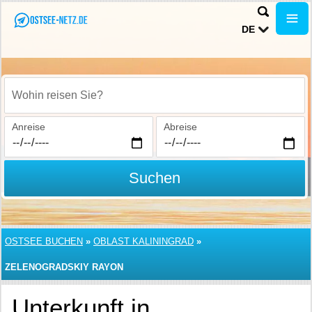
DE
Wohin reisen Sie?
Anreise
Abreise
Suchen
OSTSEE BUCHEN
»
OBLAST KALININGRAD
»
ZELENOGRADSKIY RAYON
Unterkunft in