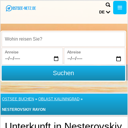
DE
Wohin reisen Sie?
Anreise
Abreise
Suchen
OSTSEE BUCHEN
»
OBLAST KALININGRAD
»
NESTEROVSKIY RAYON
Unterkunft in Nesterovskiy