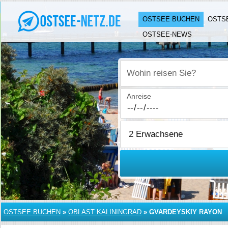
OSTSEE BUCHEN
OSTS
OSTSEE-NEWS
Wohin reisen Sie?
Anreise
OSTSEE BUCHEN
»
OBLAST KALININGRAD
»
GVARDEYSKIY RAYON