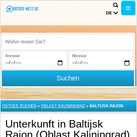
DE
Wohin reisen Sie?
Anreise
Abreise
Suchen
OSTSEE BUCHEN
»
OBLAST KALININGRAD
»
BALTIJSK RAJON
Unterkunft in Baltijsk
Rajon (Oblast Kaliningrad)