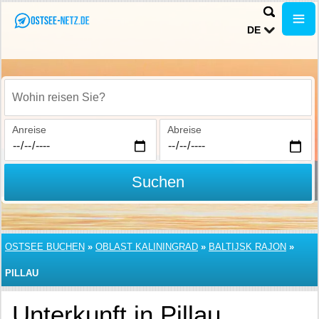
DE
Wohin reisen Sie?
Anreise
Abreise
Suchen
OSTSEE BUCHEN
»
OBLAST KALININGRAD
»
BALTIJSK RAJON
»
PILLAU
Unterkunft in Pillau