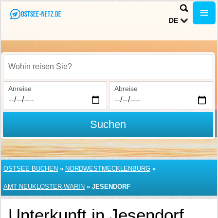
DE
Wohin reisen Sie?
Anreise
Abreise
Suchen
OSTSEE BUCHEN
»
NORDWESTMECKLENBURG
»
AMT NEUKLOSTER-WARIN
»
JESENDORF
Unterkunft in Jesendorf