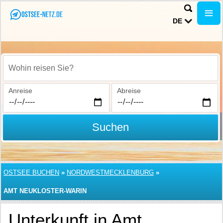
DE
Wohin reisen Sie?
Anreise
Abreise
Suchen
OSTSEE BUCHEN
»
NORDWESTMECKLENBURG
»
AMT NEUKLOSTER-WARIN
Unterkunft in Amt