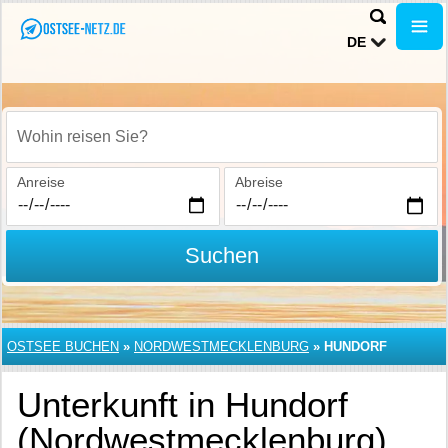
DE
Wohin reisen Sie?
Anreise
Abreise
Suchen
OSTSEE BUCHEN
»
NORDWESTMECKLENBURG
»
HUNDORF
Unterkunft in Hundorf
(Nordwestmecklenburg)