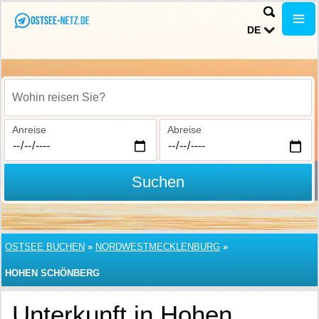
DE
Wohin reisen Sie?
Anreise
Abreise
Suchen
OSTSEE BUCHEN
»
NORDWESTMECKLENBURG
»
HOHEN SCHÖNBERG
Unterkunft in Hohen