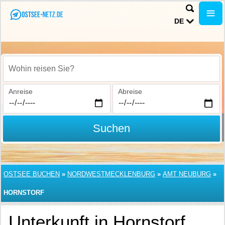
DE
Wohin reisen Sie?
Anreise
Abreise
Suchen
OSTSEE BUCHEN
»
NORDWESTMECKLENBURG
»
AMT NEUBURG
»
HORNSTORF
Unterkunft in Hornstorf