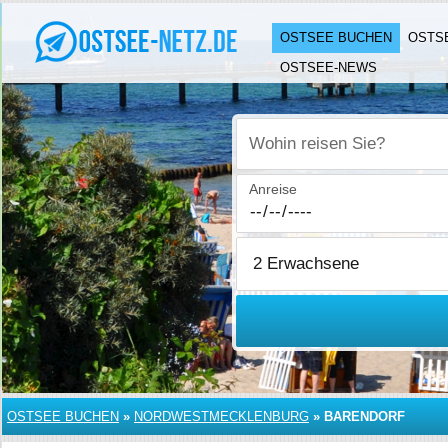
OSTSEE BUCHEN
OSTS
OSTSEE-NEWS
Wohin reisen Sie?
Anreise
OSTSEE BUCHEN
»
NORDWESTMECKLENBURG
»
BARENDORF