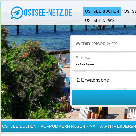
OSTSEE BUCHEN
OSTS
OSTSEE-NEWS
Wohin reisen Sie?
Anreise
OSTSEE BUCHEN
»
VORPOMMERN-RÜGEN
»
AMT BARTH
»
LÜDERS