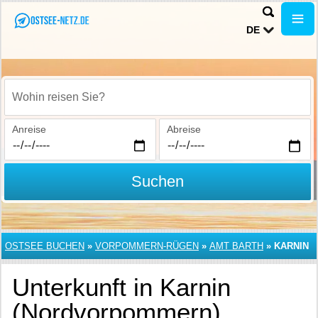
DE
Wohin reisen Sie?
Anreise
Abreise
Suchen
OSTSEE BUCHEN
»
VORPOMMERN-RÜGEN
»
AMT BARTH
»
KARNIN
Unterkunft in Karnin
(Nordvorpommern)