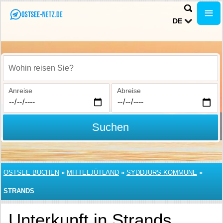
DE
Wohin reisen Sie?
Anreise
Abreise
Suchen
OSTSEE BUCHEN
»
MITTELJÜTLAND
»
SYDDJURS KOMMUNE
»
STRANDS
Unterkunft in Strands