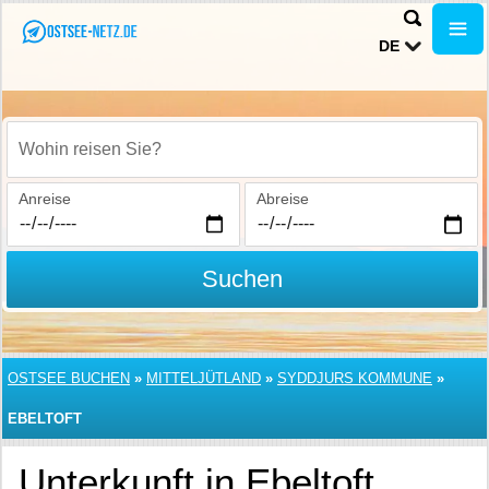
DE
Wohin reisen Sie?
Anreise
Abreise
Suchen
OSTSEE BUCHEN
»
MITTELJÜTLAND
»
SYDDJURS KOMMUNE
»
EBELTOFT
Unterkunft in Ebeltoft