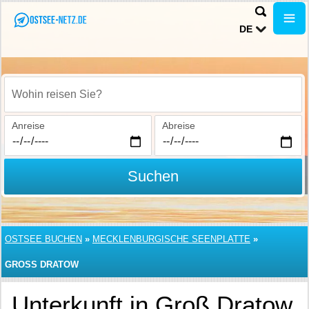
DE
Wohin reisen Sie?
Anreise
Abreise
Suchen
OSTSEE BUCHEN
»
MECKLENBURGISCHE SEENPLATTE
»
GROSS DRATOW
Unterkunft in Groß Dratow