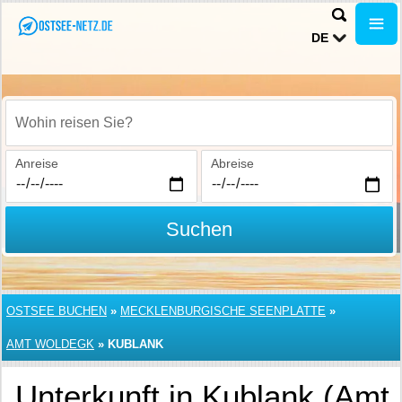
DE
Wohin reisen Sie?
Anreise
Abreise
Suchen
OSTSEE BUCHEN
»
MECKLENBURGISCHE SEENPLATTE
»
AMT WOLDEGK
»
KUBLANK
Unterkunft in Kublank (Amt