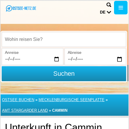
DE
Wohin reisen Sie?
Anreise
Abreise
Suchen
OSTSEE BUCHEN
»
MECKLENBURGISCHE SEENPLATTE
»
AMT STARGARDER LAND
»
CAMMIN
Unterkunft in Cammin