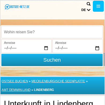
DE
Wohin reisen Sie?
Anreise
Abreise
Suchen
OSTSEE BUCHEN
»
MECKLENBURGISCHE SEENPLATTE
»
AMT DEMMIN-LAND
»
LINDENBERG
Unterkunft in Lindenberg