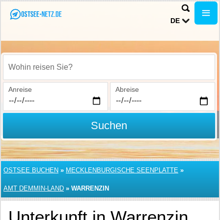
DE
Wohin reisen Sie?
Anreise
Abreise
Suchen
OSTSEE BUCHEN
»
MECKLENBURGISCHE SEENPLATTE
»
AMT DEMMIN-LAND
»
WARRENZIN
Unterkunft in Warrenzin