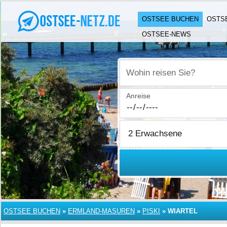
OSTSEE BUCHEN
OSTS
OSTSEE-NEWS
Wohin reisen Sie?
Anreise
OSTSEE BUCHEN
»
ERMLAND-MASUREN
»
PISKI
»
WIARTEL