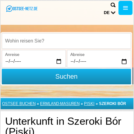
DE
Wohin reisen Sie?
Anreise
Abreise
Suchen
OSTSEE BUCHEN
»
ERMLAND-MASUREN
»
PISKI
»
SZEROKI BÓR
Unterkunft in Szeroki Bór
(Piski)