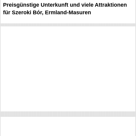
Preisgünstige Unterkunft und viele Attraktionen
für Szeroki Bór, Ermland-Masuren