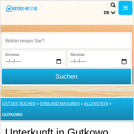
DE
Wohin reisen Sie?
Anreise
Abreise
Suchen
OSTSEE BUCHEN
»
ERMLAND-MASUREN
»
ALLENSTEIN
»
GUTKOWO
Unterkunft in Gutkowo