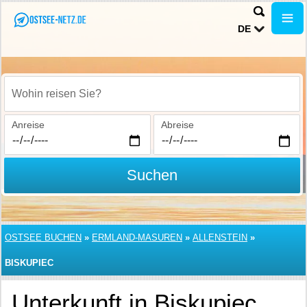
DE
Wohin reisen Sie?
Anreise
Abreise
Suchen
OSTSEE BUCHEN
»
ERMLAND-MASUREN
»
ALLENSTEIN
»
BISKUPIEC
Unterkunft in Biskupiec