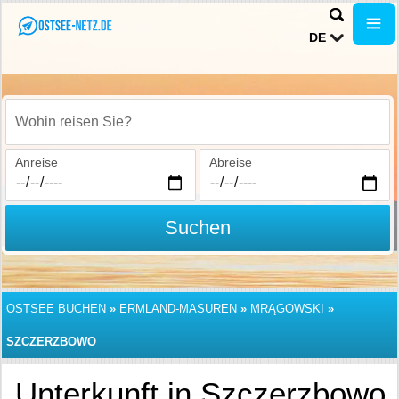
DE
Wohin reisen Sie?
Anreise
Abreise
Suchen
OSTSEE BUCHEN
»
ERMLAND-MASUREN
»
MRĄGOWSKI
»
SZCZERZBOWO
Unterkunft in Szczerzbowo