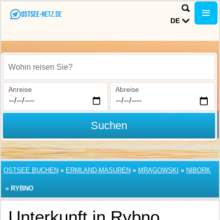
DE
Wohin reisen Sie?
Anreise
Abreise
Suchen
OSTSEE BUCHEN
»
ERMLAND-MASUREN
»
MRĄGOWSKI
»
NIBORK
»
RYBNO
Unterkunft in Rybno