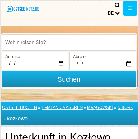
DE
Wohin reisen Sie?
Anreise
Abreise
Suchen
OSTSEE BUCHEN
»
ERMLAND-MASUREN
»
MRĄGOWSKI
»
NIBORK
»
KOZŁOWO
Unterkunft in Kozłowo