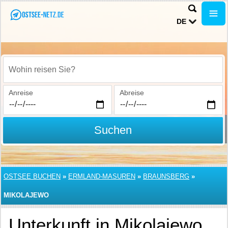
DE
Wohin reisen Sie?
Anreise
Abreise
Suchen
OSTSEE BUCHEN
»
ERMLAND-MASUREN
»
BRAUNSBERG
»
MIKOLAJEWO
Unterkunft in Mikolajewo