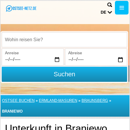
DE
Wohin reisen Sie?
Anreise
Abreise
Suchen
OSTSEE BUCHEN
»
ERMLAND-MASUREN
»
BRAUNSBERG
»
BRANIEWO
Unterkunft in Braniewo