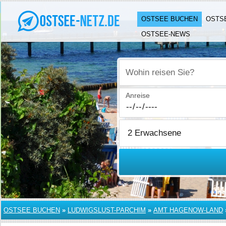
OSTSEE BUCHEN
OSTS
OSTSEE-NEWS
Wohin reisen Sie?
Anreise
OSTSEE BUCHEN
»
LUDWIGSLUST-PARCHIM
»
AMT HAGENOW-LAND