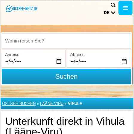
DE
Wohin reisen Sie?
Anreise
Abreise
Suchen
OSTSEE BUCHEN
»
LÄÄNE-VIRU
»
VIHULA
Unterkunft direkt in Vihula
(Lääne-Viru)