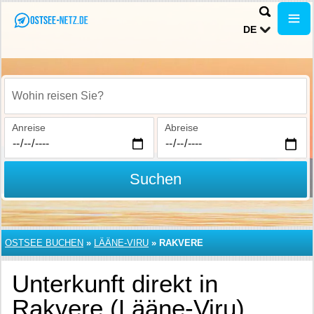
DE
Wohin reisen Sie?
Anreise
Abreise
Suchen
OSTSEE BUCHEN
»
LÄÄNE-VIRU
»
RAKVERE
Unterkunft direkt in
Rakvere (Lääne-Viru)